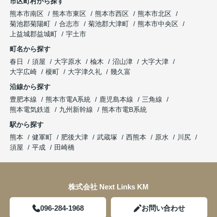
市区町村から探す
熊本市南区
熊本市東区
熊本市西区
熊本市北区
菊池郡菊陽町
合志市
菊池郡大津町
熊本市中央区
上益城郡益城町
宇土市
町名から探す
春日
須屋
大字原水
楡木
沼山津
大字大津
大字広崎
榎町
大字津久礼
幾久富
沿線から探す
豊肥本線
熊本市電A系統
鹿児島本線
三角線
熊本電気鉄道
九州新幹線
熊本市電B系統
駅から探す
熊本
健軍町
肥後大津
武蔵塚
西熊本
原水
川尻
須屋
平成
田崎橋
株式会社 Next Links KM
096-284-1968
お問い合わせ