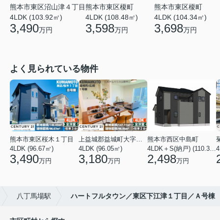
熊本市東区沼山津４丁目
熊本市東区榎町
熊本市東区榎町
4LDK (103.92㎡)
4LDK (108.48㎡)
4LDK (104.34㎡)
3,490
3,598
3,698
万円
万円
万円
よく見られている物件
熊本市東区桜木１丁目
上益城郡益城町大字広崎
熊本市西区中島町
4LDK (96.67㎡)
4LDK (96.05㎡)
4LDK＋S(納戸) (110.37㎡)
4
3,490
3,180
2,498
万円
万円
万円
八丁馬場駅
ハートフルタウン／東区下江津１丁目／Ａ号棟