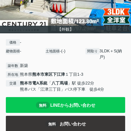
【外観】
-
価格
-
-(-)
3LDK＋S(納
建物面積
土地面積
間取り
戸)
新築
築年数
熊本県
熊本市東区
下江津
１丁目1-3
所在地
熊本市電A系統
「
八丁馬場
」駅 徒歩22分
交通
熊本バス「江津三丁目」バス停下車 徒歩4分
LINEからお問い合わせ
無料
お問い合わせ
無料