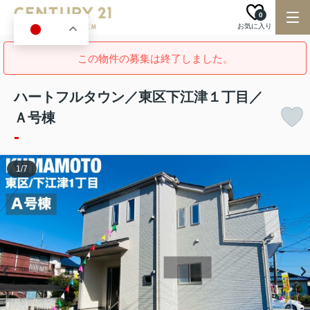
0
お気に入り
JA
この物件の募集は終了しました。
ハートフルタウン／東区下江津１丁目／
Ａ号棟
-
1
/
7