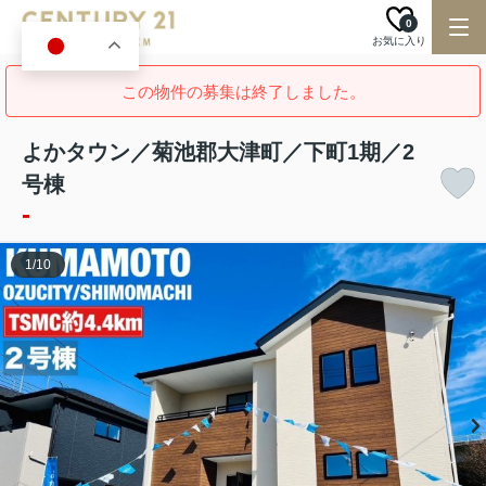
0
お気に入り
JA
この物件の募集は終了しました。
よかタウン／菊池郡大津町／下町1期／2
号棟
-
1
/
10