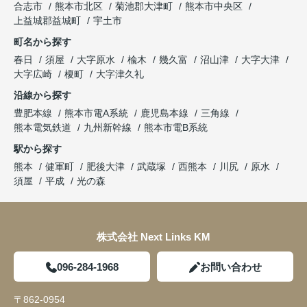
合志市
熊本市北区
菊池郡大津町
熊本市中央区
上益城郡益城町
宇土市
町名から探す
春日
須屋
大字原水
楡木
幾久富
沼山津
大字大津
大字広崎
榎町
大字津久礼
沿線から探す
豊肥本線
熊本市電A系統
鹿児島本線
三角線
熊本電気鉄道
九州新幹線
熊本市電B系統
駅から探す
熊本
健軍町
肥後大津
武蔵塚
西熊本
川尻
原水
須屋
平成
光の森
株式会社 Next Links KM
096-284-1968
お問い合わせ
〒862-0954