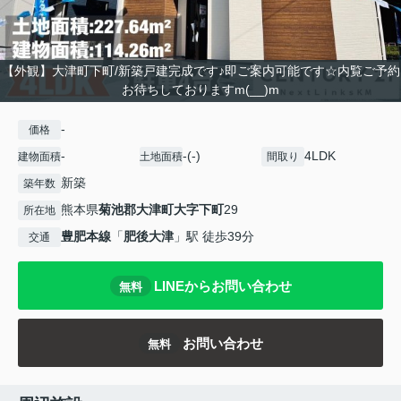
【外観】大津町下町/新築戸建完成です♪即ご案内可能です☆内覧ご予約
お待ちしておりますm(__)m
-
価格
-
-(-)
4LDK
建物面積
土地面積
間取り
新築
築年数
熊本県
菊池郡大津町
大字下町
29
所在地
豊肥本線
「
肥後大津
」駅 徒歩39分
交通
LINEからお問い合わせ
無料
お問い合わせ
無料