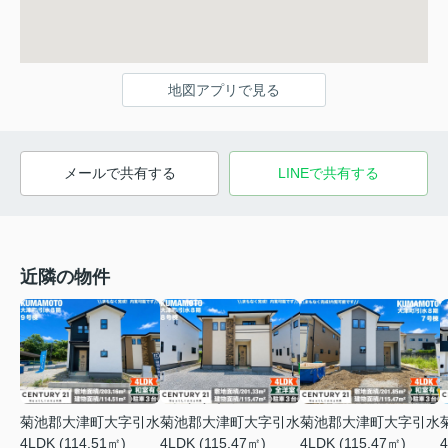
地図アプリで見る
メールで共有する
LINEで共有する
近隣の物件
菊池郡大津町大字引水
菊池郡大津町大字引水
菊池郡大津町大字引水
4LDK (114.51㎡)
4LDK (115.47㎡)
4LDK (115.47㎡)
4