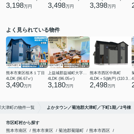
3,198
3,498
3,398
万円
万円
万円
よく見られている物件
熊本市東区桜木１丁目
上益城郡益城町大字広崎
熊本市西区中島町
4LDK (96.67㎡)
4LDK (96.05㎡)
4LDK＋S(納戸) (110.37㎡)
4
3,490
3,180
2,498
万円
万円
万円
郡大津町の物件一覧
よかタウン／菊池郡大津町／下町1期／2号棟
市区町村から探す
熊本市南区
熊本市東区
菊池郡菊陽町
熊本市西区