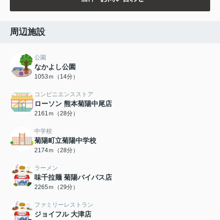
周辺施設
公園
なかよし公園
1053ｍ（14分）
コンビニエンスストア
ローソン 熊本菊陽中尾店
2161ｍ（28分）
中学校
菊陽町立菊陽中学校
2174ｍ（28分）
ラーメン
味千拉麺 菊陽バイパス店
2265ｍ（29分）
ファミリーレストラン
ジョイフル 大津店