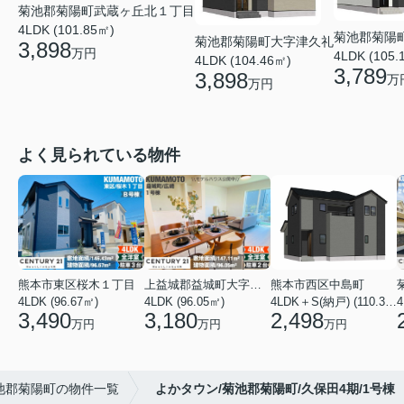
菊池郡菊陽町武蔵ヶ丘北１丁目
4LDK (101.85㎡)
菊池郡菊陽
菊池郡菊陽町大字津久礼
3,898
万円
4LDK (105.
4LDK (104.46㎡)
3,789
3,898
万
万円
よく見られている物件
熊本市東区桜木１丁目
上益城郡益城町大字広崎
熊本市西区中島町
4LDK (96.67㎡)
4LDK (96.05㎡)
4LDK＋S(納戸) (110.37㎡)
4
3,490
3,180
2,498
万円
万円
万円
池郡菊陽町の物件一覧
よかタウン/菊池郡菊陽町/久保田4期/1号棟