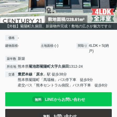
【外観】菊陽町久保田、新築物件完成！敷地の広さが魅力です☆
-
価格
-
-(-)
4LDK＋S(納
建物面積
土地面積
間取り
戸)
新築
築年数
熊本県
菊池郡菊陽町
大字久保田
1312-24
所在地
豊肥本線
「
原水
」駅 徒歩38分
交通
熊本県菊陽町「馬場楠」バス停下車 徒歩9分
産交バス「熊本セントラル病院」バス停下車 徒歩8分
LINEからお問い合わせ
無料
お問い合わせ
無料