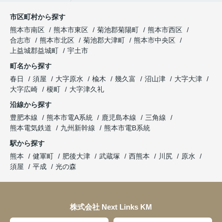
市区町村から探す
熊本市南区
熊本市東区
菊池郡菊陽町
熊本市西区
合志市
熊本市北区
菊池郡大津町
熊本市中央区
上益城郡益城町
宇土市
町名から探す
春日
須屋
大字原水
楡木
幾久富
沼山津
大字大津
大字広崎
榎町
大字津久礼
沿線から探す
豊肥本線
熊本市電A系統
鹿児島本線
三角線
熊本電気鉄道
九州新幹線
熊本市電B系統
駅から探す
熊本
健軍町
肥後大津
武蔵塚
西熊本
川尻
原水
須屋
平成
光の森
株式会社 Next Links KM