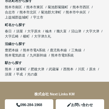
市区町村から探す
熊本市南区
熊本市東区
菊池郡菊陽町
熊本市西区
合志市
熊本市北区
菊池郡大津町
熊本市中央区
上益城郡益城町
宇土市
町名から探す
春日
須屋
大字原水
楡木
幾久富
沼山津
大字大津
大字広崎
榎町
大字津久礼
沿線から探す
豊肥本線
熊本市電A系統
鹿児島本線
三角線
熊本電気鉄道
九州新幹線
熊本市電B系統
駅から探す
熊本
健軍町
肥後大津
武蔵塚
西熊本
川尻
原水
須屋
平成
光の森
株式会社 Next Links KM
096-284-1968
お問い合わせ