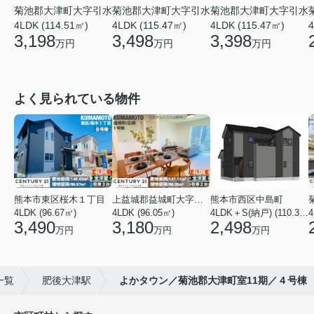
菊池郡大津町大字引水
菊池郡大津町大字引水
菊池郡大津町大字引水
4LDK (114.51㎡)
4LDK (115.47㎡)
4LDK (115.47㎡)
4
3,198
3,498
3,398
万円
万円
万円
よく見られている物件
熊本市東区桜木１丁目
上益城郡益城町大字広崎
熊本市西区中島町
4LDK (96.67㎡)
4LDK (96.05㎡)
4LDK＋S(納戸) (110.37㎡)
4
3,490
3,180
2,498
万円
万円
万円
一覧
肥後大津駅
よかタウン／菊池郡大津町室11期／４号棟