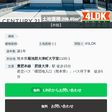
【外観】
-
価格
-
-(-)
4SLDK
建物面積
土地面積
間取り
築1年
築年数
熊本県
菊池郡大津町
大字室
1100-1
所在地
豊肥本線
「
肥後大津
」駅 徒歩15分
交通
産交バス「曙団地入口（熊本県）」バス停下車 徒歩5
分
LINEからお問い合わせ
無料
お問い合わせ
無料