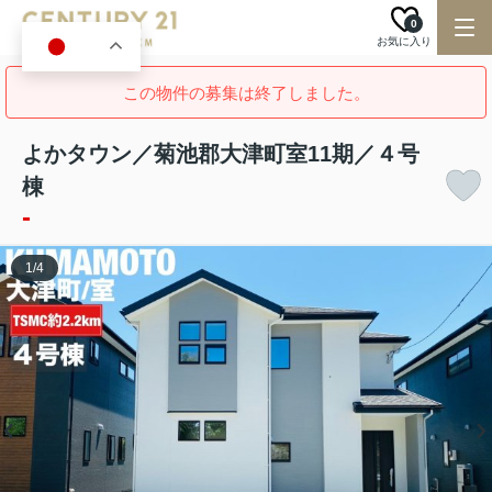
0
お気に入り
JA
この物件の募集は終了しました。
よかタウン／菊池郡大津町室11期／４号
棟
-
1
/
4