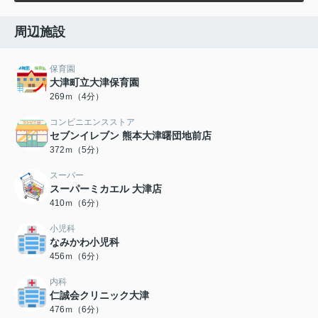
周辺施設
保育園
大津町立大津保育園
269ｍ（4分）
コンビニエンスストア
セブンイレブン 熊本大津曙団地前店
372ｍ（5分）
スーパー
スーパーミカエル 大津店
410ｍ（6分）
小児科
なみかわ小児科
456ｍ（6分）
内科
仁誠会クリニック大津
476ｍ（6分）