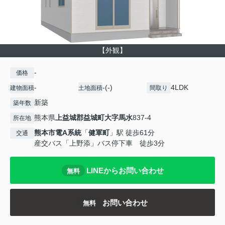
【外観】
-
価格
-
-(-)
4LDK
建物面積
土地面積
間取り
新築
築年数
熊本県
上益城郡益城町
大字馬水
837-4
所在地
熊本市電A系統
「
健軍町
」駅 徒歩61分
交通
産交バス「上野添」バス停下車 徒歩3分
LINEからお問い合わせ
無料
お問い合わせ
無料