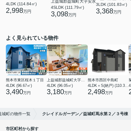
上益城郡益城町大字安永
4LDK (114.84㎡)
3LDK (101.83㎡)
4SLDK (111.79㎡)
2,998
3,368
万円
万円
3,098
万円
よく見られている物件
熊本市東区桜木１丁目
上益城郡益城町大字広崎
熊本市西区中島町
4LDK (96.67㎡)
4LDK (96.05㎡)
4LDK＋S(納戸) (110.37㎡)
4
3,490
3,180
2,498
万円
万円
万円
益城町の物件一覧
クレイドルガーデン／益城町馬水第２／３号棟
市区町村から探す