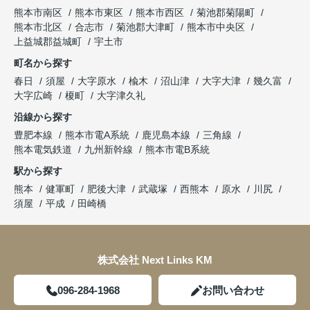
熊本市南区
熊本市東区
熊本市西区
菊池郡菊陽町
熊本市北区
合志市
菊池郡大津町
熊本市中央区
上益城郡益城町
宇土市
町名から探す
春日
須屋
大字原水
楡木
沼山津
大字大津
幾久富
大字広崎
榎町
大字津久礼
沿線から探す
豊肥本線
熊本市電A系統
鹿児島本線
三角線
熊本電気鉄道
九州新幹線
熊本市電B系統
駅から探す
熊本
健軍町
肥後大津
武蔵塚
西熊本
原水
川尻
須屋
平成
田崎橋
株式会社 Next Links KM
096-284-1968
お問い合わせ