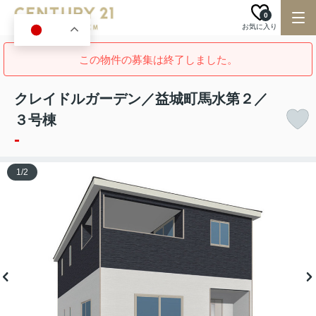
0
お気に入り
JA
この物件の募集は終了しました。
クレイドルガーデン／益城町馬水第２／
３号棟
-
1
/
2