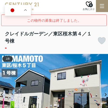
0
お気に入り
JA
この物件の募集は終了しました。
クレイドルガーデン／東区桜木第４／１
号棟
-
1
/
8