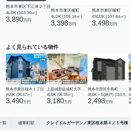
熊本市東区下江津２丁目
熊本市東区榎町
熊本市東区榎町
4LDK (103.30㎡)
4LDK (105.16㎡)
4SLDK (107.84㎡)
3,890
万円
3,398
3,498
万円
万円
よく見られている物件
熊本市東区桜木１丁目
上益城郡益城町大字広崎
熊本市西区中島町
4LDK (96.67㎡)
4LDK (96.05㎡)
4LDK＋S(納戸) (110.37㎡)
4
3,490
3,180
2,498
万円
万円
万円
一覧
健軍町駅
クレイドルガーデン／東区桜木第４／１号棟