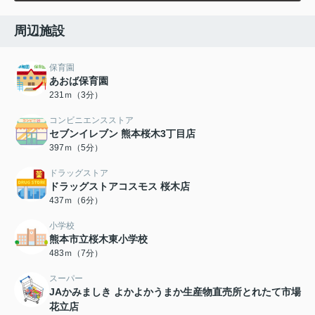
周辺施設
保育園
あおば保育園
231ｍ（3分）
コンビニエンスストア
セブンイレブン 熊本桜木3丁目店
397ｍ（5分）
ドラッグストア
ドラッグストアコスモス 桜木店
437ｍ（6分）
小学校
熊本市立桜木東小学校
483ｍ（7分）
スーパー
JAかみましき よかよかうまか生産物直売所とれたて市場
花立店