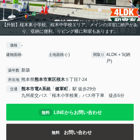
【外観】桜木東小学校、桜木中学校エリア。メインの洋室に納戸があ
り、収納に便利。リビング横に和室もあります。
-
価格
-
-(-)
4LDK＋S(納
建物面積
土地面積
間取り
戸)
新築
築年数
熊本県
熊本市東区
桜木
５丁目7-24
所在地
熊本市電A系統
「
健軍町
」駅 徒歩29分
交通
九州産交バス「桜木小学校東」バス停下車 徒歩5分
LINEからお問い合わせ
無料
お問い合わせ
無料