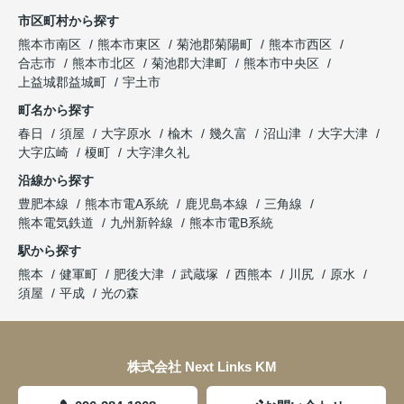
市区町村から探す
熊本市南区
熊本市東区
菊池郡菊陽町
熊本市西区
合志市
熊本市北区
菊池郡大津町
熊本市中央区
上益城郡益城町
宇土市
町名から探す
春日
須屋
大字原水
楡木
幾久富
沼山津
大字大津
大字広崎
榎町
大字津久礼
沿線から探す
豊肥本線
熊本市電A系統
鹿児島本線
三角線
熊本電気鉄道
九州新幹線
熊本市電B系統
駅から探す
熊本
健軍町
肥後大津
武蔵塚
西熊本
川尻
原水
須屋
平成
光の森
株式会社 Next Links KM