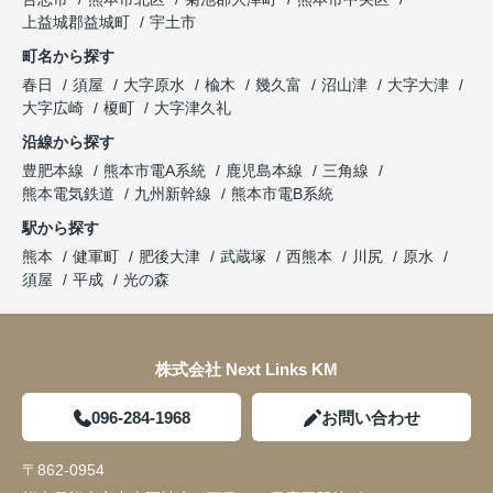
上益城郡益城町
宇土市
町名から探す
春日
須屋
大字原水
楡木
幾久富
沼山津
大字大津
大字広崎
榎町
大字津久礼
沿線から探す
豊肥本線
熊本市電A系統
鹿児島本線
三角線
熊本電気鉄道
九州新幹線
熊本市電B系統
駅から探す
熊本
健軍町
肥後大津
武蔵塚
西熊本
川尻
原水
須屋
平成
光の森
株式会社 Next Links KM
096-284-1968
お問い合わせ
〒862-0954