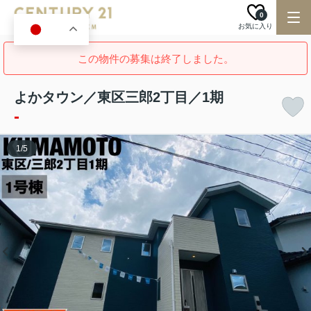
0
お気に入り
JA
この物件の募集は終了しました。
よかタウン／東区三郎2丁目／1期
-
1
/
5