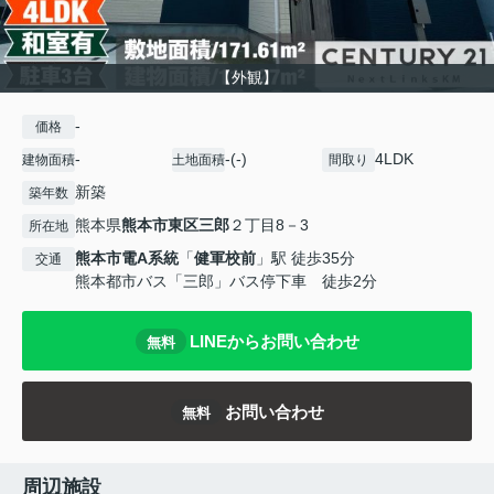
【外観】
-
価格
-
-(-)
4LDK
建物面積
土地面積
間取り
新築
築年数
熊本県
熊本市東区
三郎
２丁目8－3
所在地
熊本市電A系統
「
健軍校前
」駅 徒歩35分
交通
熊本都市バス「三郎」バス停下車 徒歩2分
LINEからお問い合わせ
無料
お問い合わせ
無料
周辺施設