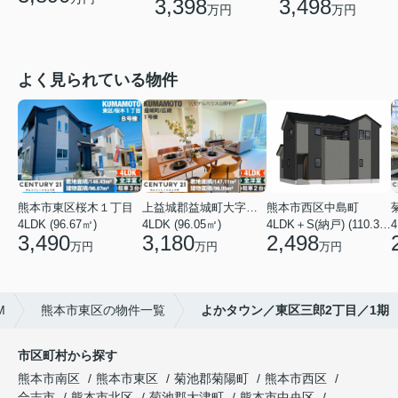
3,398
3,498
万円
万円
よく見られている物件
熊本市東区桜木１丁目
上益城郡益城町大字広崎
熊本市西区中島町
4LDK (96.67㎡)
4LDK (96.05㎡)
4LDK＋S(納戸) (110.37㎡)
4
3,490
3,180
2,498
万円
万円
万円
M
熊本市東区の物件一覧
よかタウン／東区三郎2丁目／1期
市区町村から探す
熊本市南区
熊本市東区
菊池郡菊陽町
熊本市西区
合志市
熊本市北区
菊池郡大津町
熊本市中央区