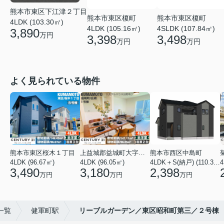
熊本市東区下江津２丁目
熊本市東区榎町
熊本市東区榎町
4LDK (103.30㎡)
4LDK (105.16㎡)
4SLDK (107.84㎡)
3,890
万円
3,398
3,498
万円
万円
よく見られている物件
熊本市東区桜木１丁目
上益城郡益城町大字広崎
熊本市西区中島町
4LDK (96.67㎡)
4LDK (96.05㎡)
4LDK＋S(納戸) (110.37㎡)
4
3,490
3,180
2,398
万円
万円
万円
一覧
健軍町駅
リーブルガーデン／東区昭和町第三／２号棟