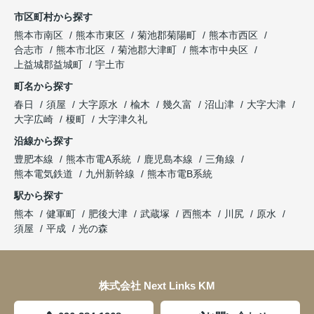
市区町村から探す
熊本市南区
熊本市東区
菊池郡菊陽町
熊本市西区
合志市
熊本市北区
菊池郡大津町
熊本市中央区
上益城郡益城町
宇土市
町名から探す
春日
須屋
大字原水
楡木
幾久富
沼山津
大字大津
大字広崎
榎町
大字津久礼
沿線から探す
豊肥本線
熊本市電A系統
鹿児島本線
三角線
熊本電気鉄道
九州新幹線
熊本市電B系統
駅から探す
熊本
健軍町
肥後大津
武蔵塚
西熊本
川尻
原水
須屋
平成
光の森
株式会社 Next Links KM