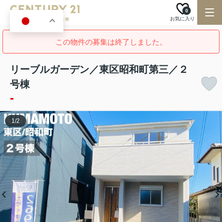
0
お気に入り
JA
この物件の募集は終了しました。
リーブルガーデン／東区昭和町第三／２
号棟
-
1
/
2