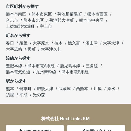
市区町村から探す
熊本市南区
熊本市東区
菊池郡菊陽町
熊本市西区
合志市
熊本市北区
菊池郡大津町
熊本市中央区
上益城郡益城町
宇土市
町名から探す
春日
須屋
大字原水
楡木
幾久富
沼山津
大字大津
大字広崎
榎町
大字津久礼
沿線から探す
豊肥本線
熊本市電A系統
鹿児島本線
三角線
熊本電気鉄道
九州新幹線
熊本市電B系統
駅から探す
熊本
健軍町
肥後大津
武蔵塚
西熊本
川尻
原水
須屋
平成
光の森
株式会社 Next Links KM