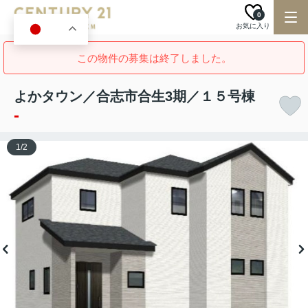
0
お気に入り
JA
この物件の募集は終了しました。
よかタウン／合志市合生3期／１５号棟
-
1
/
2