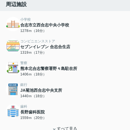
周辺施設
小学校
合志市立西合志中央小学校
1278ｍ（16分）
コンビニエンスストア
セブンイレブン 合志合生店
1319ｍ（17分）
警察
熊本北合志警察署野々島駐在所
1406ｍ（18分）
銀行
JA菊池西合志中央支所
1440ｍ（18分）
歯科
長野歯科医院
1559ｍ（20分）
すべて見る