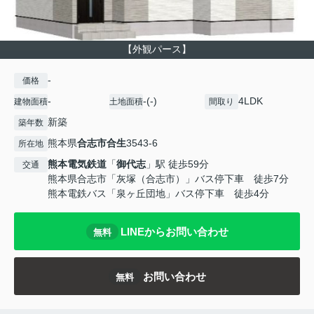
【外観パース】
-
価格
-
-(-)
4LDK
建物面積
土地面積
間取り
新築
築年数
熊本県
合志市
合生
3543-6
所在地
熊本電気鉄道
「
御代志
」駅 徒歩59分
交通
熊本県合志市「灰塚（合志市）」バス停下車 徒歩7分
熊本電鉄バス「泉ヶ丘団地」バス停下車 徒歩4分
LINEからお問い合わせ
無料
お問い合わせ
無料