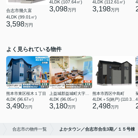
4LDK (107.64㎡)
4LDK (112.61㎡)
4
3,098
3,198
万円
万円
合志市幾久富
4LDK (99.01㎡)
3,598
万円
よく見られている物件
熊本市東区桜木１丁目
上益城郡益城町大字広崎
熊本市西区中島町
4LDK (96.67㎡)
4LDK (96.05㎡)
4LDK＋S(納戸) (110.37㎡)
4
3,490
3,180
2,498
万円
万円
万円
合志市の物件一覧
よかタウン／合志市合生3期／１５号棟