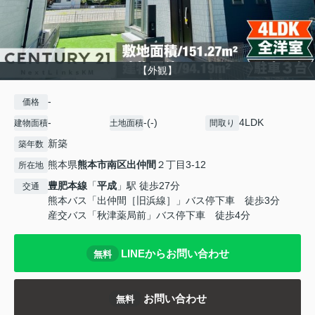
【外観】
-
価格
-
-(-)
4LDK
建物面積
土地面積
間取り
新築
築年数
熊本県
熊本市南区
出仲間
２丁目3-12
所在地
豊肥本線
「
平成
」駅 徒歩27分
交通
熊本バス「出仲間［旧浜線］」バス停下車 徒歩3分
産交バス「秋津薬局前」バス停下車 徒歩4分
LINEからお問い合わせ
無料
お問い合わせ
無料