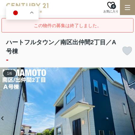
0
お気に入り
JA
この物件の募集は終了しました。
ハートフルタウン／南区出仲間2丁目／A
号棟
-
1
/
6