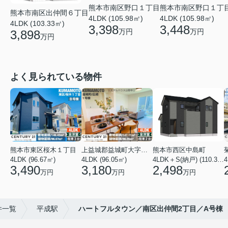
熊本市南区野口１丁
熊本市南区野口１丁目
熊本市南区出仲間６丁目
4LDK (105.98㎡)
4LDK (105.98㎡)
4LDK (103.33㎡)
3,448
3,398
万円
万円
3,898
万円
よく見られている物件
熊本市東区桜木１丁目
上益城郡益城町大字広崎
熊本市西区中島町
4LDK (96.67㎡)
4LDK (96.05㎡)
4LDK＋S(納戸) (110.37㎡)
4
3,490
3,180
2,498
万円
万円
万円
件一覧
平成駅
ハートフルタウン／南区出仲間2丁目／A号棟