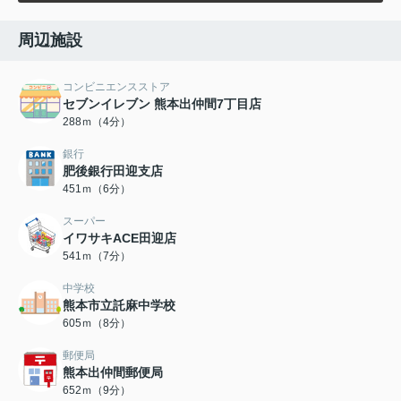
周辺施設
コンビニエンスストア
セブンイレブン 熊本出仲間7丁目店
288ｍ（4分）
銀行
肥後銀行田迎支店
451ｍ（6分）
スーパー
イワサキACE田迎店
541ｍ（7分）
中学校
熊本市立託麻中学校
605ｍ（8分）
郵便局
熊本出仲間郵便局
652ｍ（9分）