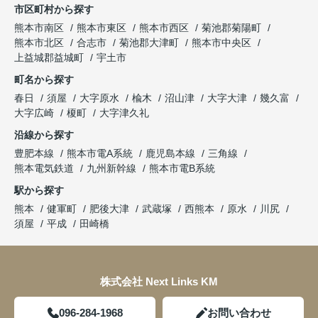
市区町村から探す
熊本市南区
熊本市東区
熊本市西区
菊池郡菊陽町
熊本市北区
合志市
菊池郡大津町
熊本市中央区
上益城郡益城町
宇土市
町名から探す
春日
須屋
大字原水
楡木
沼山津
大字大津
幾久富
大字広崎
榎町
大字津久礼
沿線から探す
豊肥本線
熊本市電A系統
鹿児島本線
三角線
熊本電気鉄道
九州新幹線
熊本市電B系統
駅から探す
熊本
健軍町
肥後大津
武蔵塚
西熊本
原水
川尻
須屋
平成
田崎橋
株式会社 Next Links KM
096-284-1968
お問い合わせ