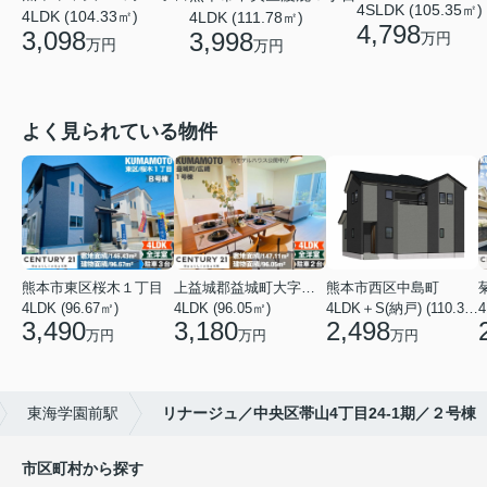
4SLDK (105.35㎡)
4LDK (104.33㎡)
4LDK (111.78㎡)
4,798
3,098
3,998
万円
万円
万円
よく見られている物件
熊本市東区桜木１丁目
上益城郡益城町大字広崎
熊本市西区中島町
4LDK (96.67㎡)
4LDK (96.05㎡)
4LDK＋S(納戸) (110.37㎡)
4
3,490
3,180
2,498
万円
万円
万円
東海学園前駅
リナージュ／中央区帯山4丁目24-1期／２号棟
市区町村から探す