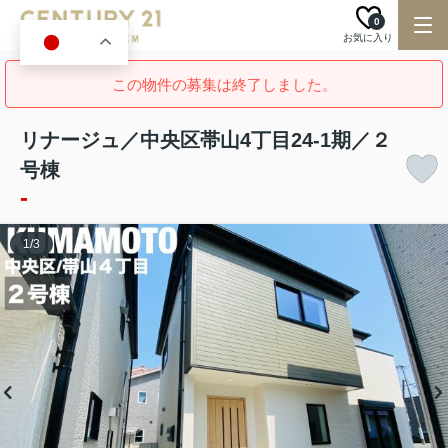
0
お気に入り
JA
この物件の募集は終了しました。
リナージュ／中央区帯山4丁目24-1期／２
号棟
-
1
/
3