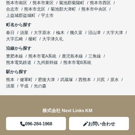
熊本市南区
熊本市東区
菊池郡菊陽町
熊本市西区
合志市
熊本市北区
菊池郡大津町
熊本市中央区
上益城郡益城町
宇土市
町名から探す
春日
須屋
大字原水
楡木
幾久富
沼山津
大字大津
大字広崎
榎町
大字津久礼
沿線から探す
豊肥本線
熊本市電A系統
鹿児島本線
三角線
熊本電気鉄道
九州新幹線
熊本市電B系統
駅から探す
熊本
健軍町
肥後大津
武蔵塚
西熊本
川尻
原水
須屋
平成
光の森
株式会社 Next Links KM
096-284-1968
お問い合わせ